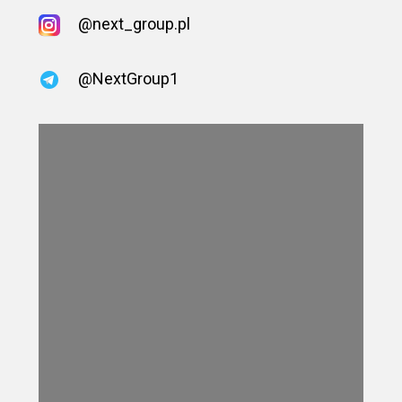
@next_group.pl
@NextGroup1